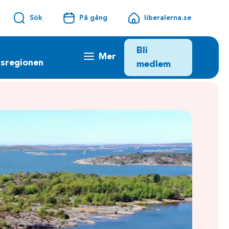
Sök
På gång
liberalerna.se
Bli
Mer
sregionen
medlem