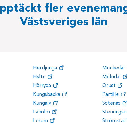
pptäckt fler evenemang
Västsveriges län
Herrljunga
Munkedal
Hylte
Mölndal
Härryda
Orust
Kungsbacka
Partille
Kungälv
Sotenäs
Laholm
Stenungsu
Lerum
Strömstad