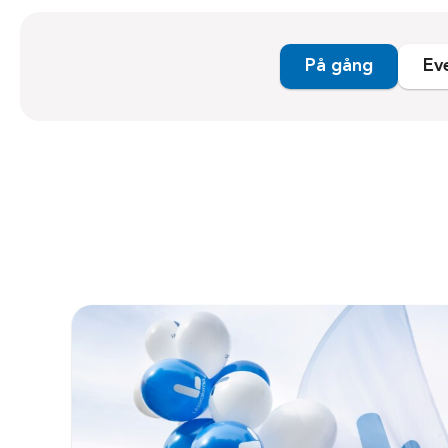
På gång
Ev