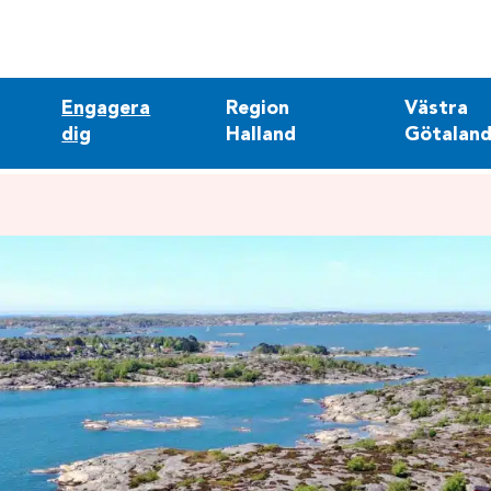
Engagera
Region
Västra
dig
Halland
Götaland