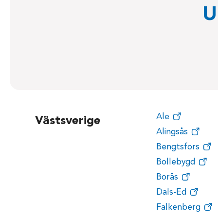
U
Ale
Västsverige
Alingsås
Bengtsfors
Bollebygd
Borås
Dals-Ed
Falkenberg