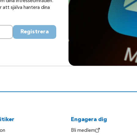
om dina intresseområden.
 att själva hantera dina
Registrera
itiker
Engagera dig
son
Bli medlem