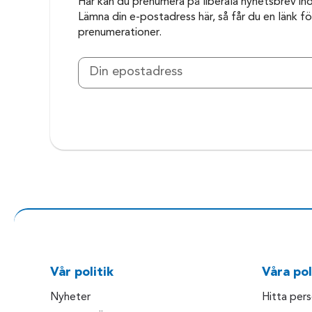
Här kan du prenumera på liberala nyhetsbrev in
Lämna din e-postadress här, så får du en länk för
prenumerationer.
Vår politik
Våra pol
Nyheter
Hitta per