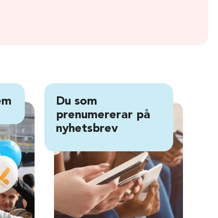
em
Du som
Du
prenumererar på
pe
nyhetsbrev