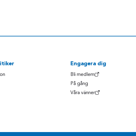
itiker
Engagera dig
son
Bli medlem
På gång
Våra vänner