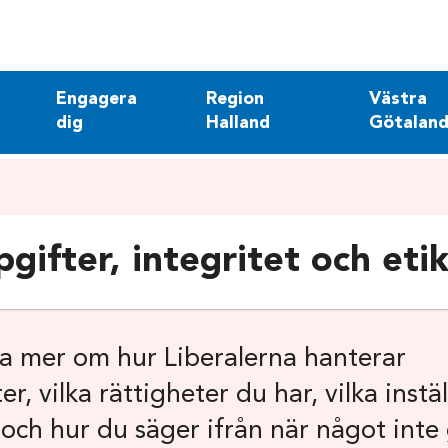
Engagera
Region
Västra
dig
Halland
Götaland
gifter, integritet och eti
sa mer om hur Liberalerna hanterar
r, vilka rättigheter du har, vilka instä
 och hur du säger ifrån när något inte 