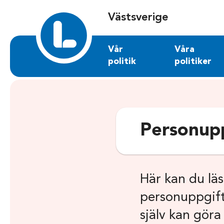
Sök på vastsverige.liberalerna.se
Västsverige
Vår
Våra
politik
politiker
Personupp
Här kan du lä
personuppgifte
själv kan göra