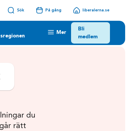
Sök
På gång
liberalerna.se
Bli
Mer
sregionen
medlem
k
llningar du
går rätt