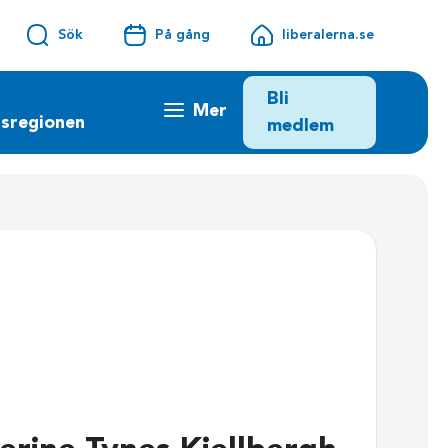
Sök
På gång
liberalerna.se
Bli
Mer
sregionen
medlem