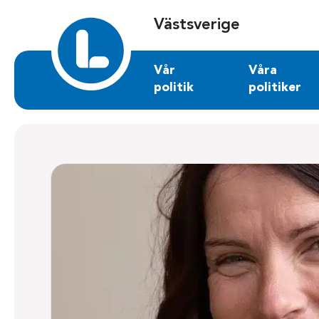
Sök på vastsverige.liberalerna.se
Västsverige
Vår
Våra
politik
politiker