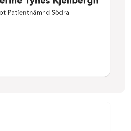
erine Tynes Kjellbergh
t Patientnämnd Södra