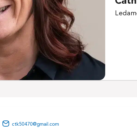
Cath
Ledamo
ctk50470@gmail.com