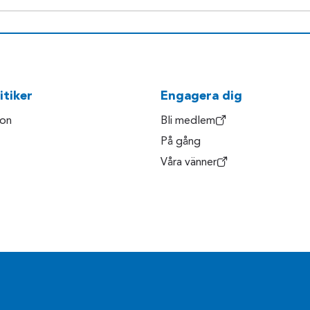
itiker
Engagera dig
son
Bli medlem
På gång
Våra vänner