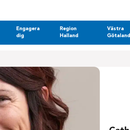
Engagera
Region
Västra
dig
Halland
Götaland