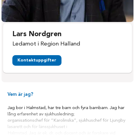
Lars Nordgren
Ledamot i Region Halland
Kontaktuppgifter
Vem är jag?
Jag bor i Halmstad, har tre barn och fyra barnbarn. Jag har
lång erfarenhet av sjukhusledning;
organisationschef för ”Karolinska”, sjukhuschef för Ljungby
lasarett och för länssjukhuset i
Halmstad. Jag är ek. dr. och docent och är forskare vid