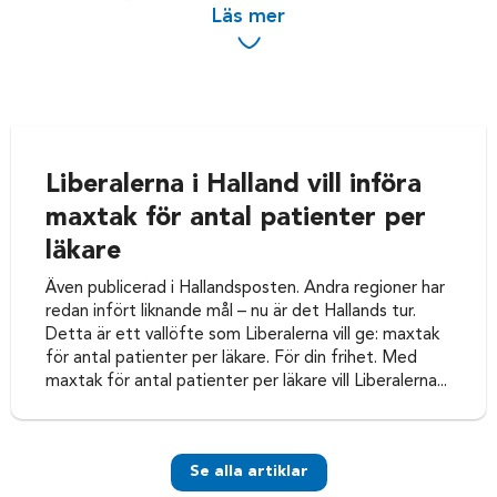
Läs mer
Lunds universitet samt knuten som
forskare till Högskolan Halmstad. Min inriktning ligger främst
mot organisering och ledning
av hälso- och sjukvård. Jag har alltid varit engagerad i
samhällsfrågor och har sedan 2014 haft
uppdrag för liberalerna i regionen respektive kommunen.
Liberalerna i Halland vill införa
Vad vill jag driva?
maxtak för antal patienter per
Hälso- och sjukvården fungerar i stort sett väl i Halland och
läkare
det är en bra utgångspunkt för
framtiden. Det finns dock stora behov av investeringar,
Även publicerad i Hallandsposten. Andra regioner har
främst vad gäller sjukhusen.
redan infört liknande mål – nu är det Hallands tur.
Det ska finnas hög kompetens och kvalitet i hälso-och
Detta är ett vallöfte som Liberalerna vill ge: maxtak
sjukvården för att denna ska kunna
för antal patienter per läkare. För din frihet. Med
bedrivas säkert. Kvalitet ska vara möjlig att följa upp för den
maxtak för antal patienter per läkare vill Liberalerna...
politiska ledningen.
Patienten ska få kontakt med kliniker och vårdcentraler på
ett enkelt sätt. Tillgängligheten till
vård bör då underlättas; ett exempel är att medborgare ska
Se alla artiklar
erbjudas vaccinationstider.