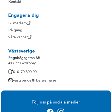
Kontakt
Inom trafiken bör regionen driva frågan om att få igång
tågtrafik mellan Halmstad och
Markaryd. Flygplatsen i Halmstad är en viktig tillgång för
Engagera dig
Halland.
Bli medlem
På gång
Våra vänner
Västsverige
Regnbågsgatan 8B
417 55 Göteborg
010-70 800 00
vastsverige@liberalerna.se
Följ oss på sociala medier