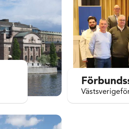
Förbunds
Västsverigef