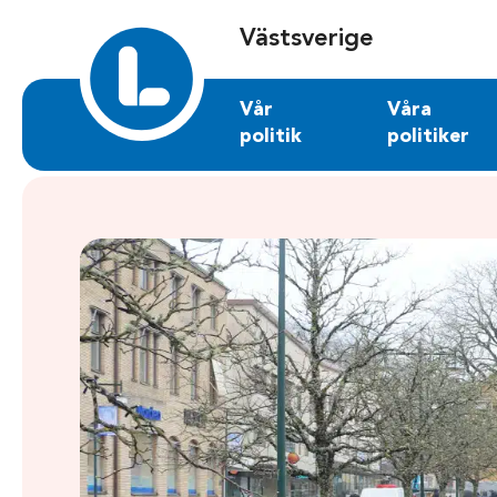
Sök på vastsverige.liberalerna.se
Västsverige
Vår
Våra
politik
politiker