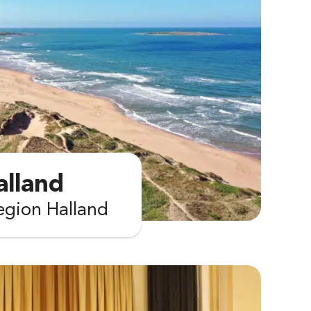
lland
egion Halland