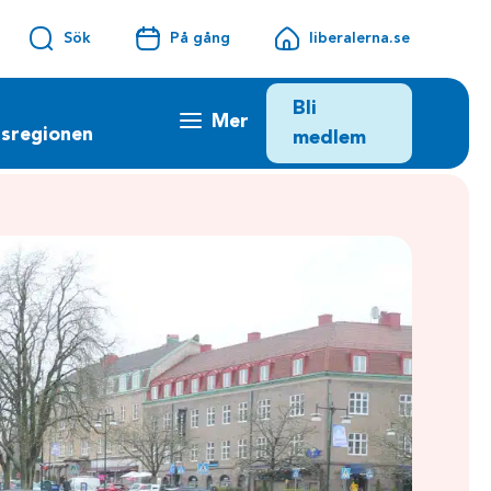
Sök
På gång
liberalerna.se
Bli
Mer
sregionen
medlem