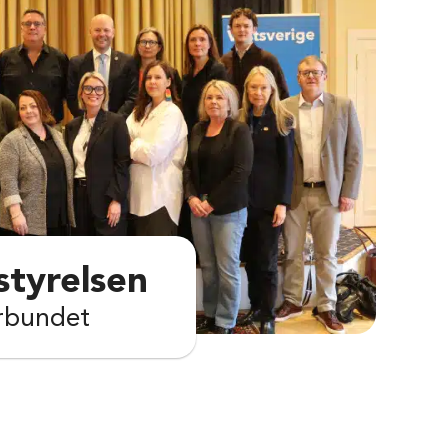
styrelsen
örbundet