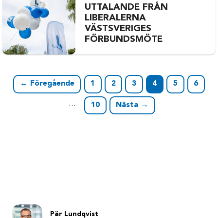
UTTALANDE FRÅN
LIBERALERNA
VÄSTSVERIGES
FÖRBUNDSMÖTE
← Föregående
1
2
3
4
5
6
…
10
Nästa →
Pär Lundqvist