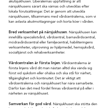
akutsjukhusen. Liberalernas uppfattning är att
närsjukhusens särart ska värnas och utvecklas efter
lokala förutsättningar. Det är genom att utveckla
närsjukhusen, tillsammans med vårdcentralerna, som vi
kan avlasta akutmottagningar och korta köer i vården.
Bred verksamhet på närsjukhusen
. Närsjukhusen kan
innehålla specialistvård, vårdcentral, barnavårdscentral,
mödravårdscentral eller familjecentral, habiliteringens
verksamheter, utprovning av hjälpmedel, hemsjukvård,
socialtjänst och rehabverksamheter.
Vårdcentralen är första linjen
. Vårdcentralerna är
första linjens vård dit man nästan alltid ska vända sig
först vid sjukdom eller ohälsa och ska stå för närhet,
tillgänglighet och kontinuitet. Det är viktigt att
vårdcentralerna och närsjukhuset har nära samarbete.
Därför kan det med fördel finnas vårdcentral på eller i
närheten av närsjukhuset.
Samverkan för god vård
. Närsjukhuset ska stötta den