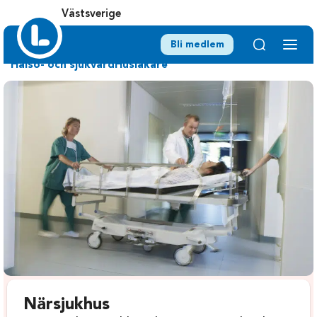
Västsverige
Bli medlem
Hälso- och sjukvård
Husläkare
Närsjukhus